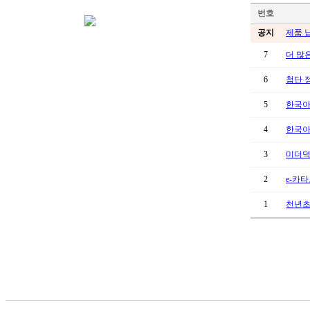
번호
공지
제품 
7
더 많
6
첨단 
5
한국아
4
한국아
3
미더덕
2
e-카
1
천년초